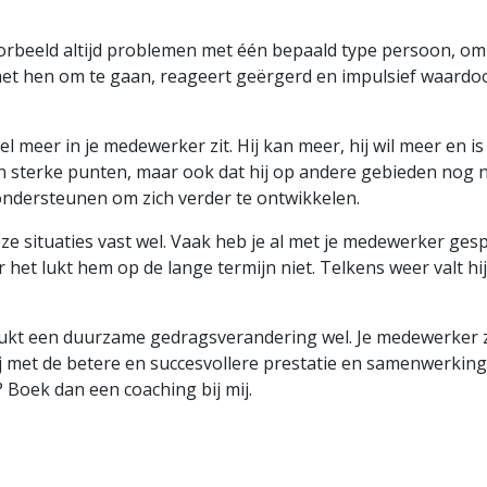
rbeeld altijd problemen met één bepaald type persoon, om h
e met hen om te gaan, reageert geërgerd en impulsief waardo
el meer in je medewerker zit. Hij kan meer, hij wil meer en i
 zijn sterke punten, maar ook dat hij op andere gebieden nog ni
ondersteunen om zich verder te ontwikkelen.
ze situaties vast wel. Vaak heb je al met je medewerker ges
 het lukt hem op de lange termijn niet. Telkens weer valt h
ukt een duurzame gedragsverandering wel. Je medewerker za
 blij met de betere en succesvollere prestatie en samenwerking
? Boek dan een coaching bij mij.