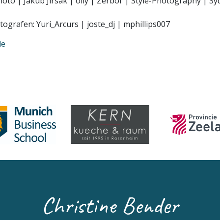
oto | Jakub Jirsák | olly | Zerbor | Style-Photography | Sy
otografen: Yuri_Arcurs | joste_dj | mphillips007
de
Christine Bender