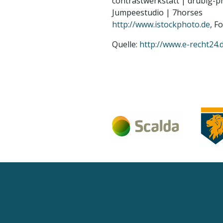
contrastwerkstatt | drubig-ph
Jumpeestudio | 7horses
http://www.istockphoto.de
, F
Quelle:
http://www.e-recht24.