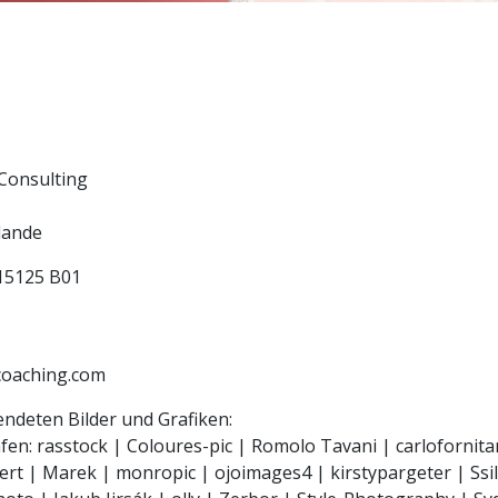
Consulting
lande
15125 B01
coaching.com
ndeten Bilder und Grafiken:
afen: rasstock | Coloures-pic | Romolo Tavani | carloforni
ert | Marek | monropic | ojoimages4 | kirstypargeter | Ssil